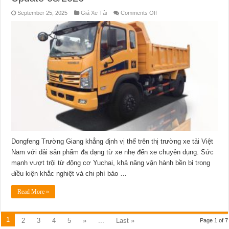
on
September 25, 2025
Giá Xe Tải
Comments Off
Giá
Xe
Tải
Dongfeng
Trường
Giang:
Phân
Tích
Toàn
Diện
Và
Cập
Nhật
Mới
Nhất
Update
08/2026
Dongfeng Trường Giang khẳng định vị thế trên thị trường xe tải Việt
Nam với dải sản phẩm đa dạng từ xe nhẹ đến xe chuyên dụng. Sức
mạnh vượt trội từ động cơ Yuchai, khả năng vận hành bền bỉ trong
điều kiện khắc nghiệt và chi phí bảo …
Read More »
1
2
3
4
5
»
...
Last »
Page 1 of 7