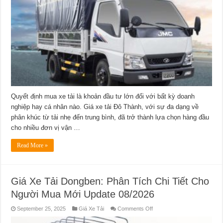
Thành:
Phân
Tích
&
So
Sánh
Update
08/2026
Quyết định mua xe tải là khoản đầu tư lớn đối với bất kỳ doanh
nghiệp hay cá nhân nào. Giá xe tải Đô Thành, với sự đa dạng về
phân khúc từ tải nhẹ đến trung bình, đã trở thành lựa chọn hàng đầu
cho nhiều đơn vị vận …
Read More »
Giá Xe Tải Dongben: Phân Tích Chi Tiết Cho
Người Mua Mới Update 08/2026
on
September 25, 2025
Giá Xe Tải
Comments Off
Giá
Xe