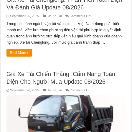
Và Đánh Giá Update 08/2026
on
September 26, 2025
Giá Xe Tải
Comments Off
Giá
Xe
Trong bối cảnh ngành vận tải và logistics Việt Nam đang phát triển
Tải
mạnh mẽ, việc lựa chọn phương tiện vận tải phù hợp là quyết định
Chenglong:
Phân
quan trọng ảnh hưởng trực tiếp đến hiệu quả kinh doanh của doanh
Tích
Toàn
nghiệp. Xe tải Chenglong, với mức giá cạnh tranh thấp …
Diện
Và
Đánh
Read More »
Giá
Update
08/2026
Giá Xe Tải Chiến Thắng: Cẩm Nang Toàn
Diện Cho Người Mua Update 08/2026
on
September 26, 2025
Giá Xe Tải
Comments Off
Giá
Xe
Tải
Chiến
Thắng:
Cẩm
Nang
Toàn
Diện
Cho
Người