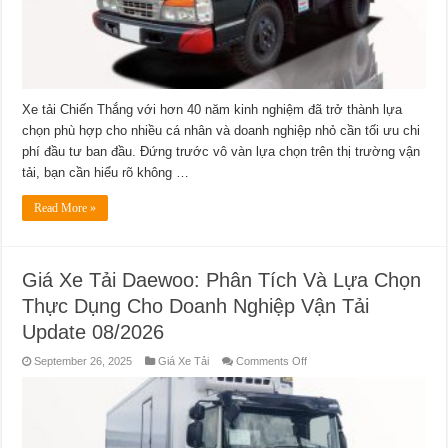
Mua
Update
08/2026
Xe tải Chiến Thắng với hơn 40 năm kinh nghiệm đã trở thành lựa
chọn phù hợp cho nhiều cá nhân và doanh nghiệp nhỏ cần tối ưu chi
phí đầu tư ban đầu. Đứng trước vô vàn lựa chọn trên thị trường vận
tải, bạn cần hiểu rõ không …
Read More »
Giá Xe Tải Daewoo: Phân Tích Và Lựa Chọn
Thực Dụng Cho Doanh Nghiệp Vận Tải
Update 08/2026
on
September 26, 2025
Giá Xe Tải
Comments Off
Giá
Xe
Tải
Daewoo:
Phân
Tích
Và