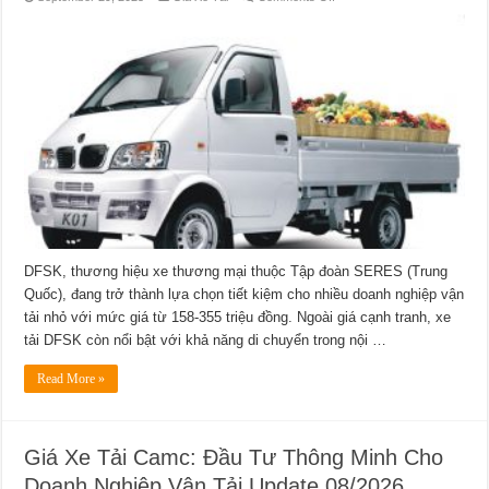
Giá
Xe
Tải
DFSK:
Lựa
Chọn
Tối
Ưu
Cho
Doanh
Nghiệp
Vận
Tải
Update
08/2026
DFSK, thương hiệu xe thương mại thuộc Tập đoàn SERES (Trung
Quốc), đang trở thành lựa chọn tiết kiệm cho nhiều doanh nghiệp vận
tải nhỏ với mức giá từ 158-355 triệu đồng. Ngoài giá cạnh tranh, xe
tải DFSK còn nổi bật với khả năng di chuyển trong nội …
Read More »
Giá Xe Tải Camc: Đầu Tư Thông Minh Cho
Doanh Nghiệp Vận Tải Update 08/2026