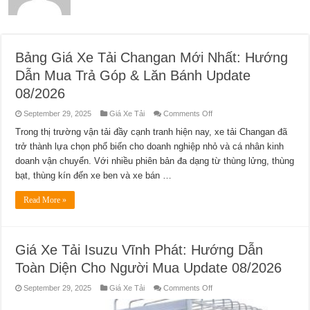
Bảng Giá Xe Tải Changan Mới Nhất: Hướng
Dẫn Mua Trả Góp & Lăn Bánh Update
08/2026
on
September 29, 2025
Giá Xe Tải
Comments Off
Bảng
Giá
Trong thị trường vận tải đầy cạnh tranh hiện nay, xe tải Changan đã
Xe
trở thành lựa chọn phổ biến cho doanh nghiệp nhỏ và cá nhân kinh
Tải
Changan
doanh vận chuyển. Với nhiều phiên bản đa dạng từ thùng lửng, thùng
Mới
Nhất:
bạt, thùng kín đến xe ben và xe bán …
Hướng
Dẫn
Mua
Read More »
Trả
Góp
&
Lăn
Bánh
Update
Giá Xe Tải Isuzu Vĩnh Phát: Hướng Dẫn
08/2026
Toàn Diện Cho Người Mua Update 08/2026
on
September 29, 2025
Giá Xe Tải
Comments Off
Giá
Xe