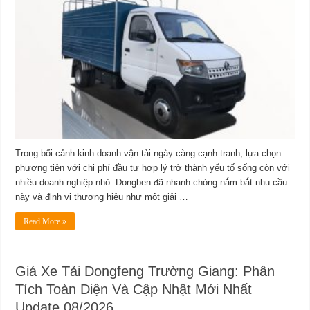
Tải
Dongben:
Phân
Tích
Chi
Tiết
Cho
Người
Mua
Mới
Update
08/2026
Trong bối cảnh kinh doanh vận tải ngày càng cạnh tranh, lựa chọn
phương tiện với chi phí đầu tư hợp lý trở thành yếu tố sống còn với
nhiều doanh nghiệp nhỏ. Dongben đã nhanh chóng nắm bắt nhu cầu
này và định vị thương hiệu như một giải …
Read More »
Giá Xe Tải Dongfeng Trường Giang: Phân
Tích Toàn Diện Và Cập Nhật Mới Nhất
Update 08/2026