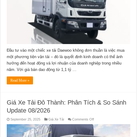
Lựa
Chọn
Thực
Dụng
Cho
Doanh
Nghiệp
Vận
Tải
Update
08/2026
Đầu tư vào một chiếc xe tải Daewoo không đơn thuần là việc mua
một phương tiện vận tải – đó là quyết định kinh doanh có thể ảnh
hưởng đến hoạt động và lợi nhuận của doanh nghiệp trong nhiều
năm. Với giá bán dao động từ 1,1 tỷ …
Read More »
Giá Xe Tải Đô Thành: Phân Tích & So Sánh
Update 08/2026
on
September 25, 2025
Giá Xe Tải
Comments Off
Giá
Xe
Tải
Đô