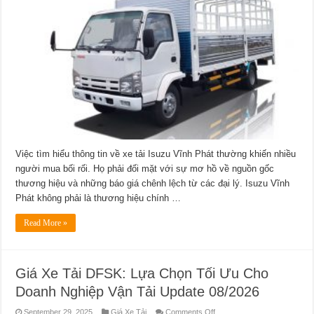
Tải
Isuzu
Vĩnh
Phát:
Hướng
Dẫn
Toàn
Diện
Cho
Người
Mua
Update
08/2026
Việc tìm hiểu thông tin về xe tải Isuzu Vĩnh Phát thường khiến nhiều
người mua bối rối. Họ phải đối mặt với sự mơ hồ về nguồn gốc
thương hiệu và những báo giá chênh lệch từ các đại lý. Isuzu Vĩnh
Phát không phải là thương hiệu chính …
Read More »
Giá Xe Tải DFSK: Lựa Chọn Tối Ưu Cho
Doanh Nghiệp Vận Tải Update 08/2026
on
September 29, 2025
Giá Xe Tải
Comments Off