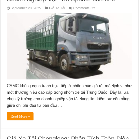
on
September 29, 2025
Giá Xe Tải
Comments Off
Giá
Xe
Tải
Camc:
Đầu
Tư
Thông
Minh
Cho
Doanh
Nghiệp
Vận
Tải
Update
08/2026
CAMC không cạnh tranh trực tiếp ở phân khúc giá rẻ, mà định vị như
một thương hiệu cao cấp trong nhóm xe tải Trung Quốc. Đây là lựa
chọn lý tưởng cho doanh nghiệp vận tải đang tìm kiếm sự cân bằng
giữa chi phí đầu tư ban đầu …
Read More »
Giá Xe Tải Chenglong: Phân Tích Toàn Diện