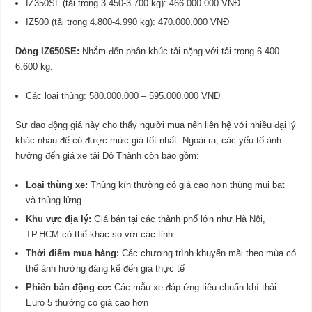
IZ350SL (tải trọng 3.450-3.700 kg): 466.000.000 VNĐ
IZ500 (tải trọng 4.800-4.990 kg): 470.000.000 VNĐ
Dòng IZ650SE:
Nhắm đến phân khúc tải nặng với tải trọng 6.400-
6.600 kg:
Các loại thùng: 580.000.000 – 595.000.000 VNĐ
Sự dao động giá này cho thấy người mua nên liên hệ với nhiều đại lý
khác nhau để có được mức giá tốt nhất. Ngoài ra, các yếu tố ảnh
hưởng đến giá xe tải Đô Thành còn bao gồm:
Loại thùng xe:
Thùng kín thường có giá cao hơn thùng mui bạt
và thùng lửng
Khu vực địa lý:
Giá bán tại các thành phố lớn như Hà Nội,
TP.HCM có thể khác so với các tỉnh
Thời điểm mua hàng:
Các chương trình khuyến mãi theo mùa có
thể ảnh hưởng đáng kể đến giá thực tế
Phiên bản động cơ:
Các mẫu xe đáp ứng tiêu chuẩn khí thải
Euro 5 thường có giá cao hơn