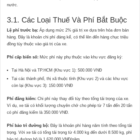
nước.
3.1. Các Loại Thuế Và Phí Bắt Buộc
Lệ phí trước bạ:
Áp dụng mức 2% giá trị xe dựa trên hóa đơn bán
hàng. Đây là khoản chi phí đáng kể, có thể lên đến hàng chục triệu
đồng tùy thuộc vào giá trị của xe.
Phí cấp biển số:
Mức phí này phụ thuộc vào khu vực đăng ký:
Tại Hà Nội và TP.HCM (Khu vực 1): 500.000 VNĐ
Tại các thành phố, thị xã thuộc tỉnh (Khu vực 2) và các khu vực
còn lại (Khu vực 3): 150.000 VNĐ
Phí đăng kiểm:
Chi phí này thay đổi tùy theo tổng tải trọng của xe.
Ví dụ, xe tải có khối lượng chuyên chở cho phép từ 7 tấn đến 20 tấn
có phí đăng kiểm là 350.000 VNĐ.
Phí bảo trì đường bộ:
Đây là khoản phí hàng năm tính theo tổng tải
trọng. Với xe tải có tổng tải trọng từ 4.000 kg đến dưới 8.500 kg, phí
bảo trì đường bộ là 1.620.000 VNĐ/năm.