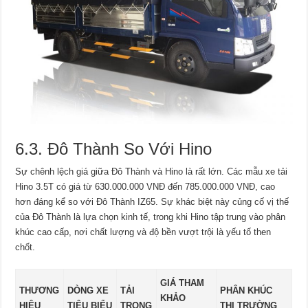
6.3. Đô Thành So Với Hino
Sự chênh lệch giá giữa Đô Thành và Hino là rất lớn. Các mẫu xe tải
Hino 3.5T có giá từ 630.000.000 VNĐ đến 785.000.000 VNĐ, cao
hơn đáng kể so với Đô Thành IZ65. Sự khác biệt này củng cố vị thế
của Đô Thành là lựa chọn kinh tế, trong khi Hino tập trung vào phân
khúc cao cấp, nơi chất lượng và độ bền vượt trội là yếu tố then
chốt.
GIÁ THAM
THƯƠNG
DÒNG XE
TẢI
PHÂN KHÚC
KHẢO
HIỆU
TIÊU BIỂU
TRỌNG
THỊ TRƯỜNG