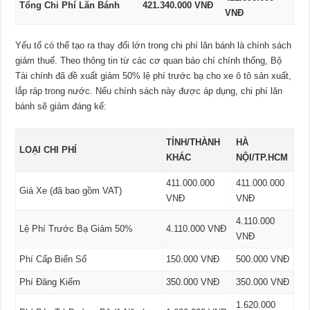
Tổng Chi Phí Lăn Bánh
421.340.000 VNĐ
VNĐ
Yếu tố có thể tạo ra thay đổi lớn trong chi phí lăn bánh là chính sách
giảm thuế. Theo thông tin từ các cơ quan báo chí chính thống, Bộ
Tài chính đã đề xuất giảm 50% lệ phí trước bạ cho xe ô tô sản xuất,
lắp ráp trong nước. Nếu chính sách này được áp dụng, chi phí lăn
bánh sẽ giảm đáng kể:
TỈNH/THÀNH
HÀ
LOẠI CHI PHÍ
KHÁC
NỘI/TP.HCM
411.000.000
411.000.000
Giá Xe (đã bao gồm VAT)
VNĐ
VNĐ
4.110.000
Lệ Phí Trước Bạ Giảm 50%
4.110.000 VNĐ
VNĐ
Phí Cấp Biển Số
150.000 VNĐ
500.000 VNĐ
Phí Đăng Kiểm
350.000 VNĐ
350.000 VNĐ
1.620.000