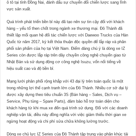
ô tô tại tỉnh Đồng Nai, đánh dấu sự chuyển đổi chiến lược sang lĩnh
vực sản xuất.
Quá trình phát triển bền bỉ này đã tạo nên sự tin cậy đối với khách
hàng – yếu tố then chốt trong ngành xe thương mại. Đô Thành đã
thiết lập mối quan hệ đối tác chiến lược với Daewoo Trucks của Hàn
Quốc từ năm 2017, ký kết thỏa thuận độc quyền để lắp ráp và phân
phối sản phẩm của họ tại Việt Nam. Điểm đáng chú ý là dòng xe IZ
Series còn được lắp ráp trên dây chuyền công nghệ chuyển giao từ
Nhật Bản và sử dụng động cơ công nghệ Isuzu, vốn nổi tiếng về
hiệu suất cao và độ bền bỉ.
Mạng lưới phân phối rộng khắp với 43 đại lý trên toàn quốc là một
trong những lợi thế cạnh tranh lớn của Đô Thành. Nhiều cơ sở đại lý
được xây dựng theo tiêu chuẩn 3S (Bán hàng – Sales, Dịch vụ –
Service, Phụ tùng – Spare Parts), đảm bảo hỗ trợ toàn diện cho
khách hàng từ khi mua xe đến quá trình sử dụng. Đối với các doanh
nghiệp vận tải, điều này đồng nghĩa với việc giảm thiểu thời gian xe
ngừng hoạt động và chi phí sửa chữa không lường trước.
Dòng xe chủ lực IZ Series của Đô Thành tập trung vào phân khúc tải