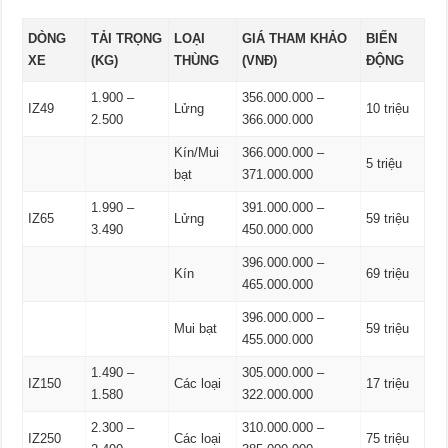
DÒNG
TẢI TRỌNG
LOẠI
GIÁ THAM KHẢO
BIẾN
XE
(KG)
THÙNG
(VNĐ)
ĐỘNG
1.900 –
356.000.000 –
IZ49
Lửng
10 triệu
2.500
366.000.000
Kín/Mui
366.000.000 –
5 triệu
bạt
371.000.000
1.990 –
391.000.000 –
IZ65
Lửng
59 triệu
3.490
450.000.000
396.000.000 –
Kín
69 triệu
465.000.000
396.000.000 –
Mui bạt
59 triệu
455.000.000
1.490 –
305.000.000 –
IZ150
Các loại
17 triệu
1.580
322.000.000
2.300 –
310.000.000 –
IZ250
Các loại
75 triệu