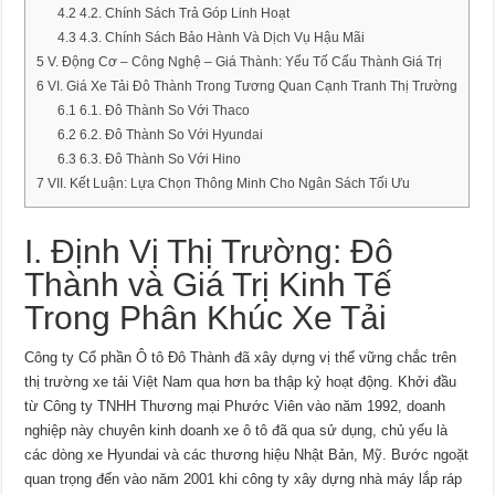
4.2
4.2. Chính Sách Trả Góp Linh Hoạt
4.3
4.3. Chính Sách Bảo Hành Và Dịch Vụ Hậu Mãi
5
V. Động Cơ – Công Nghệ – Giá Thành: Yếu Tố Cấu Thành Giá Trị
6
VI. Giá Xe Tải Đô Thành Trong Tương Quan Cạnh Tranh Thị Trường
6.1
6.1. Đô Thành So Với Thaco
6.2
6.2. Đô Thành So Với Hyundai
6.3
6.3. Đô Thành So Với Hino
7
VII. Kết Luận: Lựa Chọn Thông Minh Cho Ngân Sách Tối Ưu
I. Định Vị Thị Trường: Đô
Thành và Giá Trị Kinh Tế
Trong Phân Khúc Xe Tải
Công ty Cổ phần Ô tô Đô Thành đã xây dựng vị thế vững chắc trên
thị trường xe tải Việt Nam qua hơn ba thập kỷ hoạt động. Khởi đầu
từ Công ty TNHH Thương mại Phước Viên vào năm 1992, doanh
nghiệp này chuyên kinh doanh xe ô tô đã qua sử dụng, chủ yếu là
các dòng xe Hyundai và các thương hiệu Nhật Bản, Mỹ. Bước ngoặt
quan trọng đến vào năm 2001 khi công ty xây dựng nhà máy lắp ráp