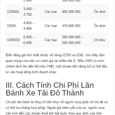
2.490
385.000.000
3.450 –
IZ350SL
Các loại
466.000.000
Ổn định
3.700
4.800 –
IZ500
Các loại
470.000.000
Ổn định
4.990
6.400 –
580.000.000 –
IZ650SE
Các loại
15 triệu
6.600
595.000.000
Biến động giá lớn nhất thuộc về dòng IZ250 và IZ65, cho thấy tầm
quan trọng của việc so sánh giá tại nhiều đại lý. Mẫu IZ65 có mức
chênh lệch lên đến 69 triệu VNĐ, một khoản tiền đáng kể có thể đầu
tư vào hoạt động kinh doanh khác.
III. Cách Tính Chi Phí Lăn
Bánh Xe Tải Đô Thành
Chi phí lăn bánh là tổng số tiền thực tế người mua phải chi trả để xe
có thể lưu thông hợp pháp. Ngoài giá niêm yết của xe, người mua
cần tính đến các khoản thuế phí bắt buộc theo quy định của nhà