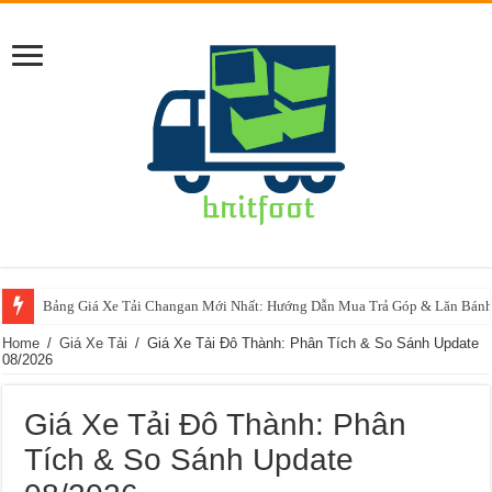
Bảng Giá Xe Tải Changan Mới Nhất: Hướng Dẫn Mua Trả Góp & Lăn Bánh
Giá Xe Tải Isuzu Vĩnh Phát: Hướng Dẫn Toàn Diện Cho Người Mua Updat
Home
/
Giá Xe Tải
/
Giá Xe Tải Đô Thành: Phân Tích & So Sánh Update
08/2026
Giá Xe Tải Đô Thành: Phân
Tích & So Sánh Update