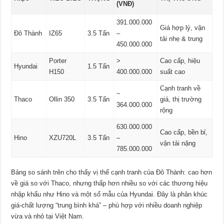
(VNĐ)
391.000.000
Giá hợp lý, vận
Đô Thành
IZ65
3.5 Tấn
–
tải nhẹ & trung
450.000.000
Porter
>
Cao cấp, hiệu
Hyundai
1.5 Tấn
H150
400.000.000
suất cao
Cạnh tranh về
~
Thaco
Ollin 350
3.5 Tấn
giá, thị trường
364.000.000
rộng
630.000.000
Cao cấp, bền bỉ,
Hino
XZU720L
3.5 Tấn
–
vận tải nặng
785.000.000
Bảng so sánh trên cho thấy vị thế cạnh tranh của Đô Thành: cao hơn
về giá so với Thaco, nhưng thấp hơn nhiều so với các thương hiệu
nhập khẩu như Hino và một số mẫu của Hyundai. Đây là phân khúc
giá-chất lượng “trung bình khá” – phù hợp với nhiều doanh nghiệp
vừa và nhỏ tại Việt Nam.