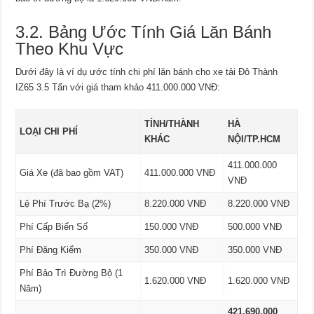
3.2. Bảng Ước Tính Giá Lăn Bánh
Theo Khu Vực
Dưới đây là ví dụ ước tính chi phí lăn bánh cho xe tải Đô Thành
IZ65 3.5 Tấn với giá tham khảo 411.000.000 VNĐ:
TỈNH/THÀNH
HÀ
LOẠI CHI PHÍ
KHÁC
NỘI/TP.HCM
411.000.000
Giá Xe (đã bao gồm VAT)
411.000.000 VNĐ
VNĐ
Lệ Phí Trước Bạ (2%)
8.220.000 VNĐ
8.220.000 VNĐ
Phí Cấp Biển Số
150.000 VNĐ
500.000 VNĐ
Phí Đăng Kiểm
350.000 VNĐ
350.000 VNĐ
Phí Bảo Trì Đường Bộ (1
1.620.000 VNĐ
1.620.000 VNĐ
Năm)
421.690.000