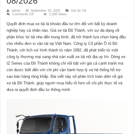
08/2026
admin
September 25, 2025
Giá Xe Tải
on
Comments Off
1,936 Views
Giá
Xe
Quyết định mua xe tải là khoản đầu tư lớn đối với bất kỳ doanh
Tải
Đô
nghiệp hay cá nhân nào. Giá xe tải Đô Thành, với sự đa dạng về
Thành:
Phân
phân khúc từ tải nhẹ đến trung bình, đã trở thành lựa chọn hàng đầu
Tích
&
cho nhiều đơn vị vận tải tại Việt Nam. Công ty Cổ phần Ô tô Đô
So
Thành, với lịch sử hình thành từ năm 1992, đã phát triển từ một
Sánh
Update
công ty thương mại sang nhà sản xuất xe tải nội địa uy tín. Dòng xe
08/2026
IZ Series của Đô Thành không chỉ nổi bật với giá cả cạnh tranh mà
còn được biết đến với chi phí vận hành hợp lý và hệ thống hỗ trợ
sau bán hàng rộng khắp. Bài viết này sẽ phân tích toàn diện về giá
xe tải Đô Thành, giúp người mua hiểu rõ hơn về chi phí thực tế và
đưa ra quyết định đầu tư thông minh.