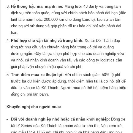
Hệ thống hậu mãi mạnh mẽ:
Mạng lưới 43 đại lý và trung tâm
dịch vụ trên toàn quốc, cùng với chính sách bảo hành dài hạn (đặc
biệt là 5 năm hoặc 200.000 km cho dòng Euro 5), tạo sự an tâm
cho người sử dụng và góp phần tối ưu hóa chi phí vận hành dài
hạn.
Phù hợp cho vận tải nhẹ và trung bình:
Xe tải Đô Thành đáp
ứng tốt nhu cầu vận chuyển hàng hóa trong đô thị và quãng
đường ngắn. Đây là lựa chọn phù hợp cho các doanh nghiệp vừa
và nhỏ, cá nhân kinh doanh vận tải, và các công ty logistics cần
giải pháp vận chuyển hiệu quả về chi phí.
Thời điểm mua xe thuận lợi:
Với chính sách giảm 50% lệ phí
trước bạ dự kiến được áp dụng, thời điểm hiện tại là cơ hội tốt để
đầu tư vào xe tải Đô Thành. Người mua có thể tiết kiệm hàng triệu
đồng chi phí lăn bánh.
Khuyến nghị cho người mua:
Đối với doanh nghiệp nhỏ hoặc cá nhân khởi nghiệp:
Dòng xe
tải IZ Series của Đô Thành là khoản đầu tư khả thi. Nên xem xét
các mẫu IZ49, IZ65 với chi phí hợp lý và khả năng đáp ứng nhu