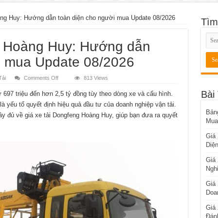
àng Huy: Hướng dẫn toàn diện cho người mua Update 08/2026
Tìm
g Hoàng Huy: Hướng dẫn
i mua Update 08/2026
on
Tải
Comments Off
813 Views
Giá
xe
Bài
697 triệu đến hơn 2,5 tỷ đồng tùy theo dòng xe và cấu hình.
tải
Dongfeng
à yếu tố quyết định hiệu quả đầu tư của doanh nghiệp vận tải.
Hoàng
Bản
Huy:
đầy đủ về giá xe tải Dongfeng Hoàng Huy, giúp bạn đưa ra quyết
Hướng
Mua
dẫn
toàn
Giá
diện
cho
Diệ
người
mua
Update
Giá
08/2026
Nghi
Giá
Doa
Giá 
Đán