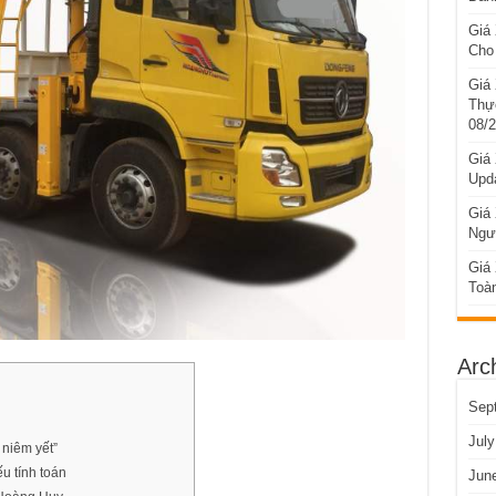
Giá
Cho
Giá
Thự
08/
Giá
Upd
Giá 
Ngư
Giá
Toà
Arc
Sep
July
 niêm yết”
ếu tính toán
Jun