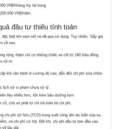
000 VNĐ/tháng tùy tải trọng
3.200.000 VNĐ/năm
quả đầu tư thiếu tính toán
, đặc biệt khi xem xét xe đã qua sử dụng. Tuy nhiên, “bẫy giá
ớn về sau.
ộng rộng, thậm chí có những chiếc xe chỉ từ 190 triệu đồng.
 rủi ro:
 cấp khi vận hành ở cường độ cao, dẫn đến chi phí sửa chữa
ặc lịch sử vi phạm chưa xử lý.
nhiên liệu nhiều hơn, tốn kém bảo dưỡng hơn.
ự cố, chủ xe phải tự chi trả toàn bộ chi phí.
ng chi phí sở hữu (TCO) trong suốt vòng đời dự kiến của xe,
iểm, và chi phí cơ hội. Đôi khi, chi phí đầu tư ban đầu cao
 về lâu dài.