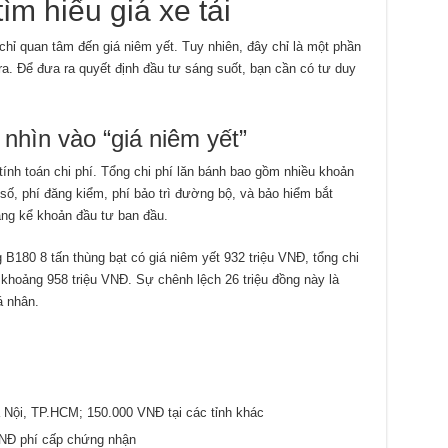
tìm hiểu giá xe tải
chỉ quan tâm đến giá niêm yết. Tuy nhiên, đây chỉ là một phần
 ra. Để đưa ra quyết định đầu tư sáng suốt, bạn cần có tư duy
 nhìn vào “giá niêm yết”
tính toán chi phí. Tổng chi phí lăn bánh bao gồm nhiều khoản
 số, phí đăng kiểm, phí bảo trì đường bộ, và bảo hiểm bắt
áng kể khoản đầu tư ban đầu.
 B180 8 tấn thùng bạt có giá niêm yết 932 triệu VNĐ, tổng chi
 khoảng 958 triệu VNĐ. Sự chênh lệch 26 triệu đồng này là
á nhân.
 Nội, TP.HCM; 150.000 VNĐ tại các tỉnh khác
NĐ phí cấp chứng nhận