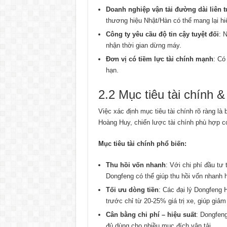
Doanh nghiệp vận tải đường dài liên t
thương hiệu Nhật/Hàn có thể mang lại hiệ
Công ty yêu cầu độ tin cậy tuyệt đối
: 
nhận thời gian dừng máy.
Đơn vị có tiềm lực tài chính mạnh
: Có
hạn.
2.2 Mục tiêu tài chính 
Việc xác định mục tiêu tài chính rõ ràng là
Hoàng Huy, chiến lược tài chính phù hợp c
Mục tiêu tài chính phổ biến:
Thu hồi vốn nhanh
: Với chi phí đầu t
Dongfeng có thể giúp thu hồi vốn nhanh 
Tối ưu dòng tiền
: Các đại lý Dongfeng
trước chỉ từ 20-25% giá trị xe, giúp giảm
Cân bằng chi phí – hiệu suất
: Dongfeng
đủ dùng cho nhiều mục đích vận tải.