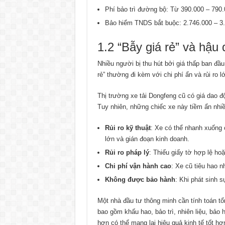
Phí bảo trì đường bộ: Từ 390.000 – 790.
Bảo hiểm TNDS bắt buộc: 2.746.000 – 
1.2 “Bẫy giá rẻ” và hậu 
Nhiều người bị thu hút bởi giá thấp ban đầu
rẻ” thường đi kèm với chi phí ẩn và rủi ro l
Thị trường xe tải Dongfeng cũ có giá dao đ
Tuy nhiên, những chiếc xe này tiềm ẩn nhiều
Rủi ro kỹ thuật
: Xe có thể nhanh xuống
lớn và gián đoạn kinh doanh.
Rủi ro pháp lý
: Thiếu giấy tờ hợp lệ ho
Chi phí vận hành cao
: Xe cũ tiêu hao 
Không được bảo hành
: Khi phát sinh s
Một nhà đầu tư thông minh cần tính toán tổ
bao gồm khấu hao, bảo trì, nhiên liệu, bảo h
hơn có thể mang lại hiệu quả kinh tế tốt hơn