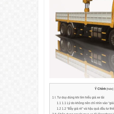
Ý Chính
[
hide
]
1
I. Tư duy đúng khi tìm hiểu giá xe tải
1.1
1.1 Lý do không nên chỉ nhìn vào “giá
1.2
1.2 “Bẫy giá rẻ” và hậu quả đầu tư thi