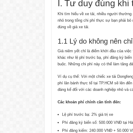
I. Tư duy đúng khi 
Khi tìm hiểu về xe tải, nhiều người thường 
nhỏ trong tổng chi phí thực sự bạn phải bỏ
đúng về giá xe tải.
1.1 Lý do không nên chỉ
Giá niêm yết chỉ là điểm khởi đầu của việc 
khác như lệ phí trước bạ, phí đăng ký biển
buộc. Những chi phí này có thể làm tăng đ
Ví dụ cụ thể: Với một chiếc xe tải Dongfeng
phí lăn bánh thực tế tại TP.HCM sẽ lên đến
đáng kể đối với các doanh nghiệp nhỏ và c
Các khoản phí chính cần tính đến:
Lệ phí trước bạ: 2% giá trị xe
Phí đăng ký biển số: 500.000 VNĐ tại Hà
Phí đăng kiểm: 240.000 VNĐ + 50.000 V