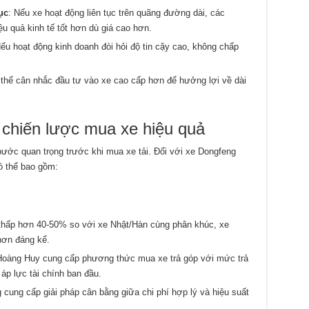
ục
: Nếu xe hoạt động liên tục trên quãng đường dài, các
u quả kinh tế tốt hơn dù giá cao hơn.
Nếu hoạt động kinh doanh đòi hỏi độ tin cậy cao, không chấp
 thể cân nhắc đầu tư vào xe cao cấp hơn để hưởng lợi về dài
& chiến lược mua xe hiệu quả
 bước quan trọng trước khi mua xe tải. Đối với xe Dongfeng
ó thể bao gồm:
ư thấp hơn 40-50% so với xe Nhật/Hàn cùng phân khúc, xe
hơn đáng kể.
 Hoàng Huy cung cấp phương thức mua xe trả góp với mức trả
 áp lực tài chính ban đầu.
 cung cấp giải pháp cân bằng giữa chi phí hợp lý và hiệu suất