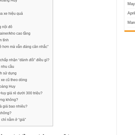
 Hoàng Huy
May
Apri
ua xe hiệu quả
Mar
g nội đô
ainer/kho cao tầng
n tỉnh
rẻ hơn mà vẫn đáng cân nhắc”
chấp nhận “đánh đổi” điều gì?
g nhu cầu
ch sử dụng
á xe cũ theo dòng
Hoàng Huy
y giá rẻ dưới 300 triệu?
ượng không?
à giá bao nhiêu?
 không?
 chỉ nằm ở “giá”