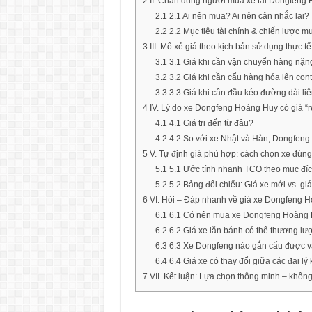
2
II. Chân dung người mua xe tải Dongfeng
2.1
2.1 Ai nên mua? Ai nên cân nhắc lại?
2.2
2.2 Mục tiêu tài chính & chiến lược m
3
III. Mổ xẻ giá theo kịch bản sử dụng thực tế
3.1
3.1 Giá khi cần vận chuyển hàng nặn
3.2
3.2 Giá khi cần cẩu hàng hóa lên cont
3.3
3.3 Giá khi cần đầu kéo đường dài liê
4
IV. Lý do xe Dongfeng Hoàng Huy có giá “
4.1
4.1 Giá trị đến từ đâu?
4.2
4.2 So với xe Nhật và Hàn, Dongfeng 
5
V. Tự định giá phù hợp: cách chọn xe đún
5.1
5.1 Ước tính nhanh TCO theo mục đí
5.2
5.2 Bảng đối chiếu: Giá xe mới vs. gi
6
VI. Hỏi – Đáp nhanh về giá xe Dongfeng 
6.1
6.1 Có nên mua xe Dongfeng Hoàng Hu
6.2
6.2 Giá xe lăn bánh có thể thương l
6.3
6.3 Xe Dongfeng nào gắn cẩu được v
6.4
6.4 Giá xe có thay đổi giữa các đại lý
7
VII. Kết luận: Lựa chọn thông minh – không