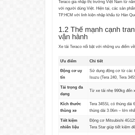
Teraco gia nhập thị trường Việt Nam từ nă
với người dùng Việt. Hiện tại, các sản ph
TP.HCM với linh kiện nhập khẩu từ Hàn Quố
1.2 Thế mạnh cạnh tranh
vận hành
Xe tải Teraco nổi bật với những ưu điểm về 
Ưu điểm
Chi tiết
Động cơ uy
Sử dụng động cơ từ các th
tín
Isuzu (Tera 240, Tera 345
Tải trọng đa
Từ xe tải nhẹ 990kg đến x
dạng
Kích thước
Tera 345SL có thùng dài 
thùng xe
thùng dài 3.06m – lớn nh
Tiết kiệm
Động cơ Mitsubishi 4G12
nhiên liệu
Tera Star giúp tiết kiệm đ