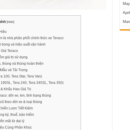
May
Apri
Mar
hính
[
hide
]
Hiệu
m là nhà phân phối chính thức xe Teraco
 trọng và hiệu suất vận hành
 Giá Teraco
ểm giá trị sử dụng
, thùng và thùng hoàn thiện
 Mẫu và Tải Trọng
a 100, Tera Star, Tera Van)
 190SL, Tera 240, Tera 345SL, Tera 350)
 & Khấu Hao Giá Trị
aco: đời xe, km, tình trạng thùng
cũ theo đời xe & loại thùng
Chiến Lược Tiết Kiệm
ăng ký, thuế, bảo hiểm
ến mãi từ đại lý
Hiệu Cùng Phân Khúc