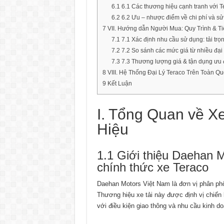
6.1
6.1 Các thương hiệu cạnh tranh với T
6.2
6.2 Ưu – nhược điểm về chi phí và sử
7
VII. Hướng dẫn Người Mua: Quy Trình & T
7.1
7.1 Xác định nhu cầu sử dụng: tải trọ
7.2
7.2 So sánh các mức giá từ nhiều đại
7.3
7.3 Thương lượng giá & tận dụng ưu đ
8
VIII. Hệ Thống Đại Lý Teraco Trên Toàn Qu
9
Kết Luận
I. Tổng Quan về X
Hiệu
1.1 Giới thiệu Daehan 
chính thức xe Teraco
Daehan Motors Việt Nam là đơn vị phân phối
Thương hiệu xe tải này được định vị chiến
với điều kiện giao thông và nhu cầu kinh d