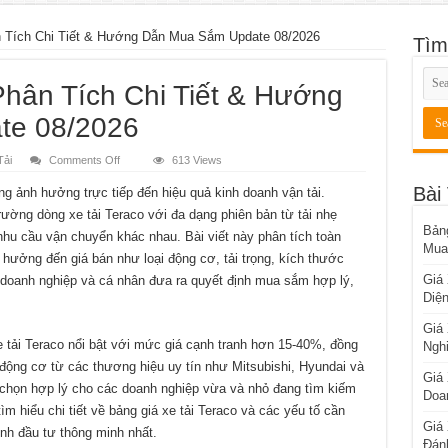
n Tích Chi Tiết & Hướng Dẫn Mua Sắm Update 08/2026
Tìm
Phân Tích Chi Tiết & Hướng
te 08/2026
on
Tải
Comments Off
613 Views
Giá
Xe
Bài
ng ảnh hưởng trực tiếp đến hiệu quả kinh doanh vận tải.
Tải
Teraco:
ường dòng xe tải Teraco với đa dạng phiên bản từ tải nhẹ
Phân
Bản
Tích
 nhu cầu vận chuyển khác nhau. Bài viết này phân tích toàn
Chi
Mua
Tiết
h hưởng đến giá bán như loại động cơ, tải trọng, kích thước
&
Giá
 doanh nghiệp và cá nhân đưa ra quyết định mua sắm hợp lý,
Hướng
Dẫn
Diệ
Mua
Sắm
Update
Giá
08/2026
 tải Teraco nổi bật với mức giá cạnh tranh hơn 15-40%, đồng
Nghi
ộng cơ từ các thương hiệu uy tín như Mitsubishi, Hyundai và
Giá
a chọn hợp lý cho các doanh nghiệp vừa và nhỏ đang tìm kiếm
Doa
tìm hiểu chi tiết về bảng giá xe tải Teraco và các yếu tố cần
Giá 
nh đầu tư thông minh nhất.
Đán