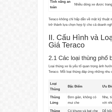
Tính năng an
Nhiều dòng xe được trang
toàn
Teraco không chỉ hấp dẫn về mặt kỹ thuật 
trở thành lựa chọn hợp lý cho cả doanh ngh
II. Cấu Hình và L
Giá Teraco
2.1 Các loại thùng phổ b
Loại thùng xe là yếu tố quan trọng ảnh hưở
Teraco. Mỗi loại thùng đáp ứng những nhu
Loại
Đặc Điểm
Ưu Đi
Thùng
Thùng
Đơn giản, không có
Nhẹ, ti
Lửng
mui che
với nh
Thùng
Có khung và bạt che
Dễ bốc