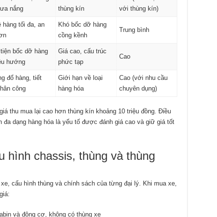
mưa nắng
thùng kín
với thùng kín)
 hàng tối đa, an
Khó bốc dỡ hàng
Trung bình
ơn
cồng kềnh
tiện bốc dỡ hàng
Giá cao, cấu trúc
Cao
ều hướng
phức tạp
g đổ hàng, tiết
Giới hạn về loại
Cao (với nhu cầu
nhân công
hàng hóa
chuyên dụng)
giá thu mua lại cao hơn thùng kín khoảng 10 triệu đồng. Điều
n đa dạng hàng hóa là yếu tố được đánh giá cao và giữ giá tốt
u hình chassis, thùng và thùng
i xe, cấu hình thùng và chính sách của từng đại lý. Khi mua xe,
giá:
bin và động cơ, không có thùng xe