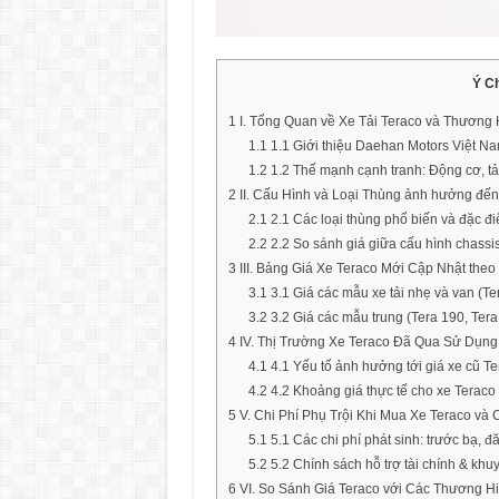
Ý C
1
I. Tổng Quan về Xe Tải Teraco và Thương 
1.1
1.1 Giới thiệu Daehan Motors Việt Na
1.2
1.2 Thế mạnh cạnh tranh: Động cơ, tải
2
II. Cấu Hình và Loại Thùng ảnh hưởng đến
2.1
2.1 Các loại thùng phổ biến và đặc đi
2.2
2.2 So sánh giá giữa cấu hình chassis
3
III. Bảng Giá Xe Teraco Mới Cập Nhật theo
3.1
3.1 Giá các mẫu xe tải nhẹ và van (Ter
3.2
3.2 Giá các mẫu trung (Tera 190, Tera
4
IV. Thị Trường Xe Teraco Đã Qua Sử Dụng
4.1
4.1 Yếu tố ảnh hưởng tới giá xe cũ Ter
4.2
4.2 Khoảng giá thực tế cho xe Teraco 
5
V. Chi Phí Phụ Trội Khi Mua Xe Teraco và 
5.1
5.1 Các chi phí phát sinh: trước bạ, đ
5.2
5.2 Chính sách hỗ trợ tài chính & khuy
6
VI. So Sánh Giá Teraco với Các Thương 