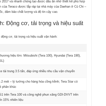
m 2017 và nhanh chóng tạo được dấu ấn nhờ thiết kế phù hợp
ẩm của Teraco được lắp ráp tại nhà máy của Daehan ở Củ Chi –
c, đảm bảo chất lượng và độ tin cậy cao.
: Động cơ, tải trọng và hiệu suất
động cơ, tải trọng và hiệu suất vận hành:
ương hiệu lớn: Mitsubishi (Tera 100), Hyundai (Tera 190),
SL)
e tải trung 3.5 tấn, đáp ứng nhiều nhu cầu vận chuyển
6.2 mét – lý tưởng cho hàng hóa cồng kềnh; Tera Star có
ất phân khúc
S1 trên Tera 100 và công nghệ phun xăng GDI-DVVT trên
ến 15% nhiên liệu