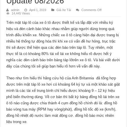
Update 08/2026
on
admin
April 1, 2019
Giá Xe Tải
Comments Off
Ý
14,445 Views
Nghĩa
Các
Trên mặt táp lô của xe ô tô được thiết kế và lắp đặt với nhiều ký
Đèn
Cảnh
hiệu và đèn cảnh báo khác nhau nhằm giúp người dùng trong quá
Báo
Trên
trình điều khiển xe. Những chiếc xe ô tô càng hiện đại được trang bị
Bảng
Táp
nhiều hệ thống tự động hóa thì khi xe có vấn đề hư hỏng, trục trặc
Lô
thì sẽ được thể hiện qua các đèn báo trên táp lô. Tuy nhiên, một
Ít
Người
thực tế là có khoảng 80% tài xế lái xe không hiểu rõ được hết ý
Biết
Update
nghĩa các đèn cảnh báo trên bảng táp lôtrên xe ô tô. Và bài viết dưới
08/2026
đây của chúng tôi sẽ giúp bạn hiểu rõ hơn về vấn đề này.
Theo như tìm hiểu thì hãng cứu hộ của Anh Britannia đã tổng hợp
được trên mặt táp lô xe hơi có khoảng 64 ký tự và một khảo sát giật
mình là các tài xế trung bình chỉ hiểu được khoảng 9 – 12 ký hiệu
phổ biến thường dùng. Về cơ bản thì bất kỳ bảng đồng hồ lái trên xe
ô tô nào cũng được chia thành 4 cụm đồng hồ chính đó là: đồng hồ
báo vòng tua máy (RPM hay vòng/phút), đồng hồ tốc độ xe (km/h),
đồng hồ nhiệt độ nước làm mát động cơ. đồng hồ báo mức nhiên
liệu trong xe.