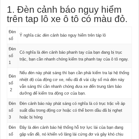
1. Đèn cảnh báo nguy hiểm
trên tap lô xe ô tô có màu đỏ.
Đèn
Ý nghĩa các đèn cảnh báo nguy hiểm trên táp lô
số
Đèn
Có nghĩa là đèn cảnh báo phanh tay của bạn đang bị trục
số
trặc, bạn cần nhanh chóng kiểm tra phanh tay của ô tô ngay.
1
Nếu đèn này phát sáng thì bạn cần phải kiểm tra lại hệ thống
Đèn
nhiệt độ của động cơ xe, nếu đã đi vài cây số mà đèn này
số
vẫn sáng thì cần nhanh chóng đưa xe đến trung tâm bảo
2
dưỡng để kiểm tra động cơ của bạn.
Đèn
Đèn cảnh báo này phát sáng có nghĩa là có trục trặc về áp
số
suất dầu trong động cơ hoặc có thể bơm dầu đã bị nghẹt
3
hoặc bị hỏng
Đèn
Đây là đèn cảnh báo hệ thống hỗ trợ lực lái của bạn đang
số
gặp vấn đề, nó khiến vô lăng lái cứng đơ và gây khó chịu