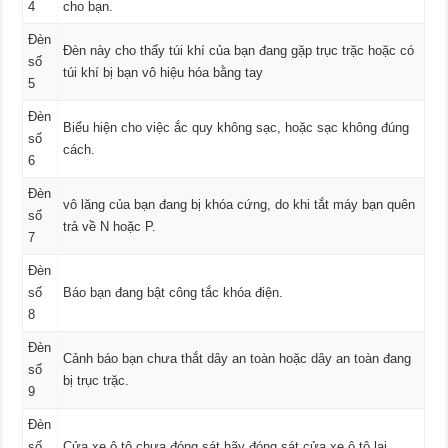
4
cho bạn.
Đèn
Đèn này cho thấy túi khí của bạn đang gặp trục trặc hoặc có
số
túi khí bị bạn vô hiệu hóa bằng tay
5
Đèn
Biểu hiện cho việc ắc quy không sạc, hoặc sạc không đúng
số
cách.
6
Đèn
vô lăng của bạn đang bị khóa cứng, do khi tắt máy bạn quên
số
trả về N hoặc P.
7
Đèn
số
Báo bạn đang bật công tắc khóa điện.
8
Đèn
Cảnh báo bạn chưa thắt dây an toàn hoặc dây an toàn đang
số
bị trục trặc.
9
Đèn
số
Cửa xe ô tô chưa đóng sát hãy đóng sát cửa xe ô tô lại.