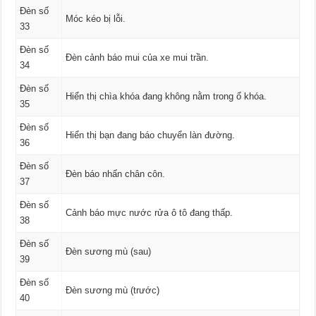
Đèn số
Móc kéo bị lỗi.
33
Đèn số
Đèn cảnh báo mui của xe mui trần.
34
Đèn số
Hiển thị chìa khóa đang không nằm trong ổ khóa.
35
Đèn số
Hiển thị bạn đang báo chuyển làn đường.
36
Đèn số
Đèn báo nhấn chân côn.
37
Đèn số
Cảnh báo mực nước rửa ô tô đang thấp.
38
Đèn số
Đèn sương mù (sau)
39
Đèn số
Đèn sương mù (trước)
40